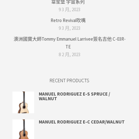
韋笙堡 宇宙系列
9 3 月, 2023
Retro Revival吹嘴
9 3 月, 2023
澳洲國寶大師Tommy Emmanuel Larrivee簽名吉他 C-03R-
TE
8 2 月, 2023
RECENT PRODUCTS
MANUEL RODRIGUEZ E-S SPRUCE /
WALNUT
MANUEL RODRIGUEZ E-C CEDAR/WALNUT