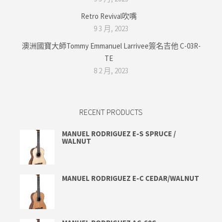
Retro Revival吹嘴
9 3 月, 2023
澳洲國寶大師Tommy Emmanuel Larrivee簽名吉他 C-03R-
TE
8 2 月, 2023
RECENT PRODUCTS
MANUEL RODRIGUEZ E-S SPRUCE /
WALNUT
MANUEL RODRIGUEZ E-C CEDAR/WALNUT