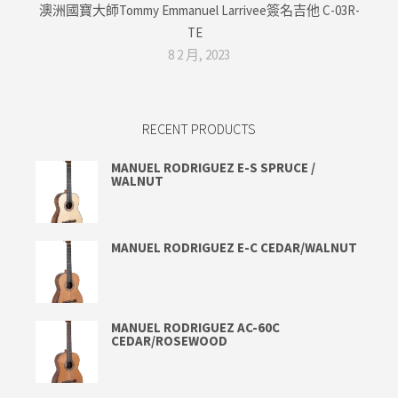
澳洲國寶大師Tommy Emmanuel Larrivee簽名吉他 C-03R-
TE
8 2 月, 2023
RECENT PRODUCTS
MANUEL RODRIGUEZ E-S SPRUCE /
WALNUT
MANUEL RODRIGUEZ E-C CEDAR/WALNUT
MANUEL RODRIGUEZ AC-60C
CEDAR/ROSEWOOD