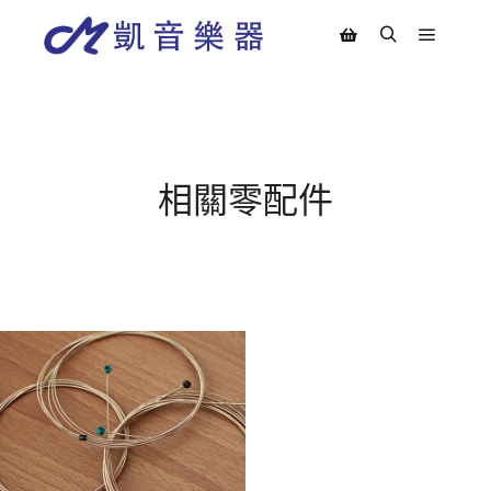
Main m
Search
Shop sidebar
相關零配件