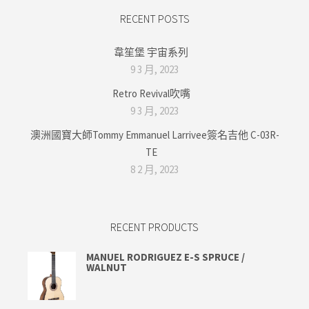
RECENT POSTS
韋笙堡 宇宙系列
9 3 月, 2023
Retro Revival吹嘴
9 3 月, 2023
澳洲國寶大師Tommy Emmanuel Larrivee簽名吉他 C-03R-
TE
8 2 月, 2023
RECENT PRODUCTS
MANUEL RODRIGUEZ E-S SPRUCE /
WALNUT