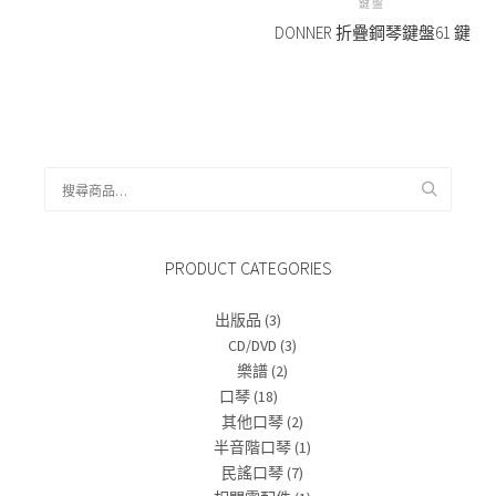
鍵盤
DONNER 折疊鋼琴鍵盤61 鍵
搜
尋
關
鍵
PRODUCT CATEGORIES
字:
出版品
(3)
CD/DVD
(3)
樂譜
(2)
口琴
(18)
其他口琴
(2)
半音階口琴
(1)
民謠口琴
(7)