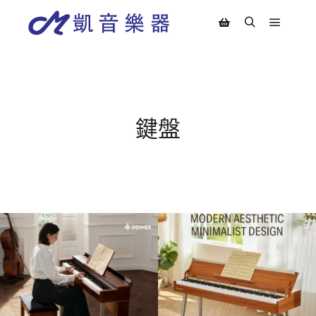
Main m
Search
Shop sidebar
鍵盤