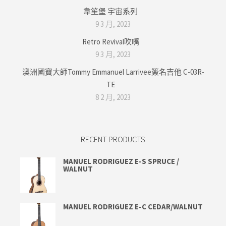
韋笙堡 宇宙系列
9 3 月, 2023
Retro Revival吹嘴
9 3 月, 2023
澳洲國寶大師Tommy Emmanuel Larrivee簽名吉他 C-03R-
TE
8 2 月, 2023
RECENT PRODUCTS
MANUEL RODRIGUEZ E-S SPRUCE /
WALNUT
MANUEL RODRIGUEZ E-C CEDAR/WALNUT