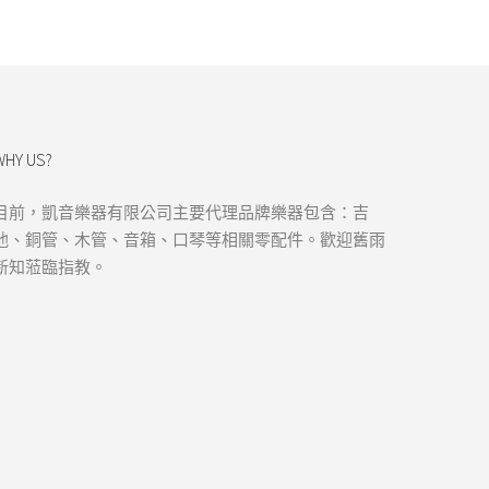
WHY US?
目前，凱音樂器有限公司主要代理品牌樂器包含：吉
他、銅管、木管、音箱、口琴等相關零配件。歡迎舊雨
新知蒞臨指教。