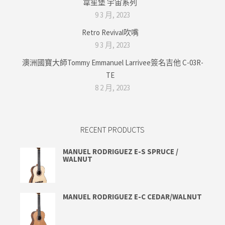
韋笙堡 宇宙系列
9 3 月, 2023
Retro Revival吹嘴
9 3 月, 2023
澳洲國寶大師Tommy Emmanuel Larrivee簽名吉他 C-03R-
TE
8 2 月, 2023
RECENT PRODUCTS
MANUEL RODRIGUEZ E-S SPRUCE /
WALNUT
MANUEL RODRIGUEZ E-C CEDAR/WALNUT