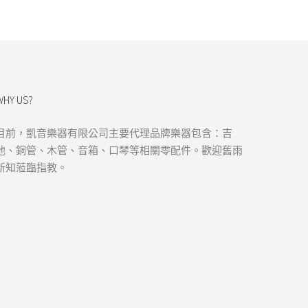
WHY US?
目前，凱音樂器有限公司主要代理品牌樂器包含：吉
他、銅管、木管、音箱、口琴等相關零配件。歡迎舊雨
新知蒞臨指教。