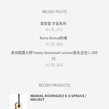
RECENT POSTS
韋笙堡 宇宙系列
9 3 月, 2023
Retro Revival吹嘴
9 3 月, 2023
澳洲國寶大師Tommy Emmanuel Larrivee簽名吉他 C-03R-
TE
8 2 月, 2023
RECENT PRODUCTS
MANUEL RODRIGUEZ E-S SPRUCE /
WALNUT