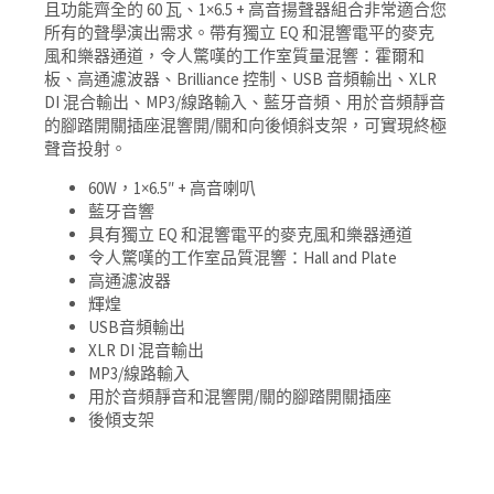
且功能齊全的 60 瓦、1×6.5 + 高音揚聲器組合非常適合您
所有的聲學演出需求。
帶有獨立 EQ 和混響電平的麥克
風和樂器通道，令人驚嘆的工作室質量混響：霍爾和
板、高通濾波器、Brilliance 控制、USB 音頻輸出、XLR
DI 混合輸出、MP3/線路輸入、藍牙音頻、用於音頻靜音
的腳踏開關插座混響開/關和向後傾斜支架，可實現終極
聲音投射。
60W，1×6.5″ + 高音喇叭
藍牙音響
具有獨立 EQ 和混響電平的麥克風和樂器通道
令人驚嘆的工作室品質混響：Hall and Plate
高通濾波器
輝煌
USB音頻輸出
XLR DI 混音輸出
MP3/線路輸入
用於音頻靜音和混響開/關的腳踏開關插座
後傾支架