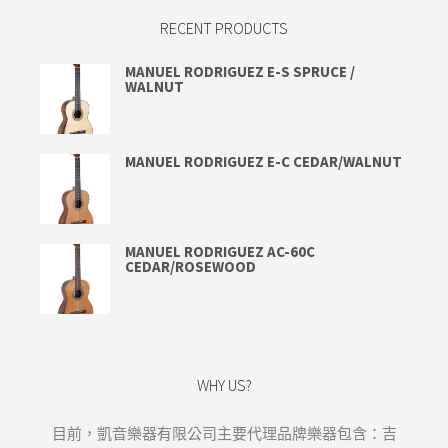
RECENT PRODUCTS
MANUEL RODRIGUEZ E-S SPRUCE /
WALNUT
MANUEL RODRIGUEZ E-C CEDAR/WALNUT
MANUEL RODRIGUEZ AC-60C
CEDAR/ROSEWOOD
WHY US?
目前，凱音樂器有限公司主要代理品牌樂器包含：吉