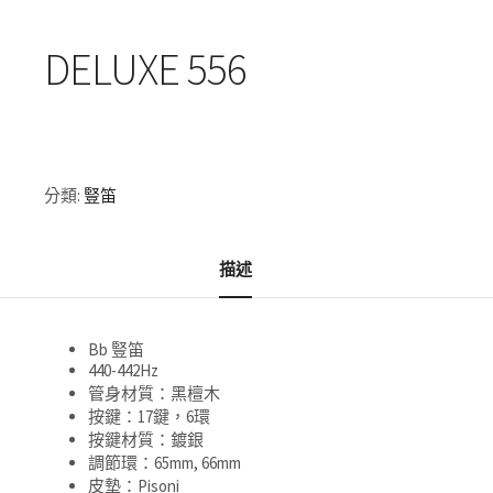
DELUXE 556
分類:
豎笛
描述
Bb 豎笛
440-442Hz
管身材質：黑檀木
按鍵：17鍵，6環
按鍵材質：鍍銀
調節環：65mm, 66mm
皮墊：Pisoni