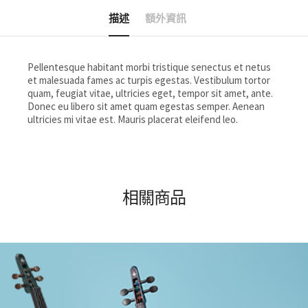
描述
額外資訊
Pellentesque habitant morbi tristique senectus et netus
et malesuada fames ac turpis egestas. Vestibulum tortor
quam, feugiat vitae, ultricies eget, tempor sit amet, ante.
Donec eu libero sit amet quam egestas semper. Aenean
ultricies mi vitae est. Mauris placerat eleifend leo.
相關商品