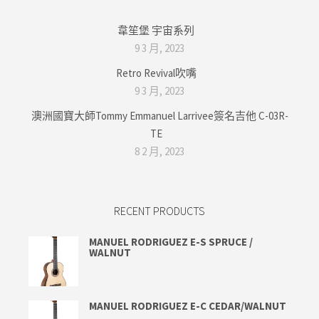
韋笙堡 宇宙系列
9 3 月, 2023
Retro Revival吹嘴
9 3 月, 2023
澳洲國寶大師Tommy Emmanuel Larrivee簽名吉他 C-03R-
TE
8 2 月, 2023
RECENT PRODUCTS
MANUEL RODRIGUEZ E-S SPRUCE /
WALNUT
MANUEL RODRIGUEZ E-C CEDAR/WALNUT