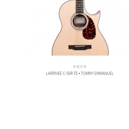
民謠吉他
LARRIVEE C-03R-TE • TOMMY EMMANUEL