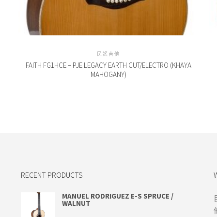
民謠吉他
FAITH FG1HCE – PJE LEGACY EARTH CUT/ELECTRO (KHAYA
MAHOGANY)
RECENT PRODUCTS
MANUEL RODRIGUEZ E-S SPRUCE /
WALNUT