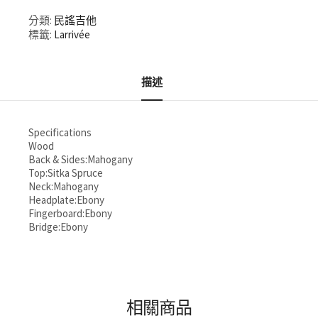
分類:
民謠吉他
標籤:
Larrivée
描述
Specifications
Wood
Back & Sides:Mahogany
Top:Sitka Spruce
Neck:Mahogany
Headplate:Ebony
Fingerboard:Ebony
Bridge:Ebony
相關商品