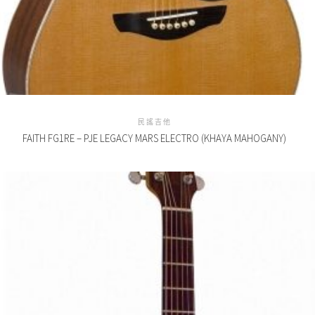
民謠吉他
FAITH FG1RE – PJE LEGACY MARS ELECTRO (KHAYA MAHOGANY)