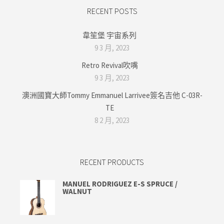
RECENT POSTS
韋笙堡 宇宙系列
9 3 月, 2023
Retro Revival吹嘴
9 3 月, 2023
澳洲國寶大師Tommy Emmanuel Larrivee簽名吉他 C-03R-
TE
8 2 月, 2023
RECENT PRODUCTS
MANUEL RODRIGUEZ E-S SPRUCE /
WALNUT