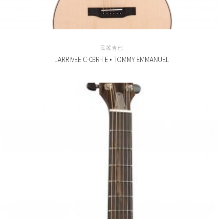
民謠吉他
LARRIVEE C-03R-TE • TOMMY EMMANUEL