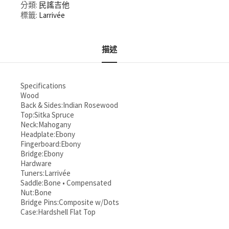
分類:
民謠吉他
標籤:
Larrivée
描述
Specifications
Wood
Back & Sides:Indian Rosewood
Top:Sitka Spruce
Neck:Mahogany
Headplate:Ebony
Fingerboard:Ebony
Bridge:Ebony
Hardware
Tuners:Larrivée
Saddle:Bone • Compensated
Nut:Bone
Bridge Pins:Composite w/Dots
Case:Hardshell Flat Top