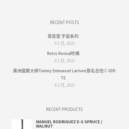
RECENT POSTS
韋笙堡 宇宙系列
9 3 月, 2023
Retro Revival吹嘴
9 3 月, 2023
澳洲國寶大師Tommy Emmanuel Larrivee簽名吉他 C-03R-
TE
8 2 月, 2023
RECENT PRODUCTS
MANUEL RODRIGUEZ E-S SPRUCE /
WALNUT