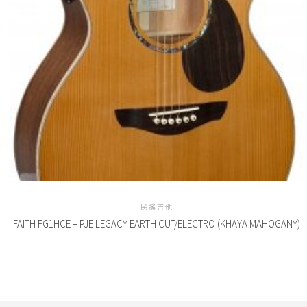
民謠吉他
FAITH FG1HCE – PJE LEGACY EARTH CUT/ELECTRO (KHAYA MAHOGANY)