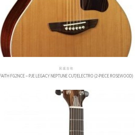
民謠吉他
FAITH FG2NCE – PJE LEGACY NEPTUNE CUT/ELECTRO (2-PIECE ROSEWOOD)