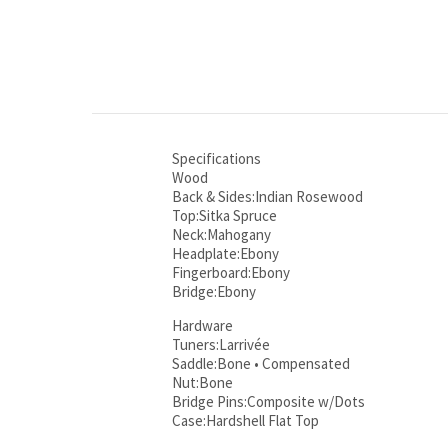
Specifications
Wood
Back & Sides:Indian Rosewood
Top:Sitka Spruce
Neck:Mahogany
Headplate:Ebony
Fingerboard:Ebony
Bridge:Ebony
Hardware
Tuners:Larrivée
Saddle:Bone • Compensated
Nut:Bone
Bridge Pins:Composite w/Dots
Case:Hardshell Flat Top