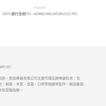
民謠吉他
FAITH 旅行吉他FDS – NOMAD MINI-SATURN ELECTRO
WHY US?
目前，凱音樂器有限公司主要代理品牌樂器包含：吉
他、銅管、木管、音箱、口琴等相關零配件。歡迎舊雨
新知蒞臨指教。