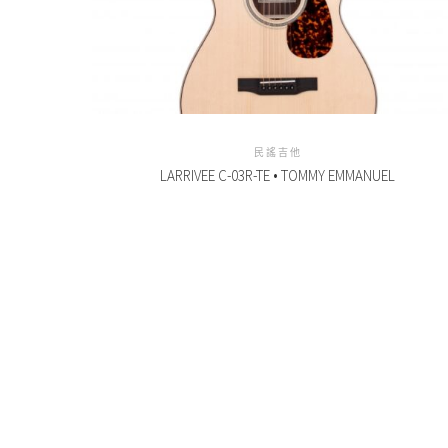
民謠吉他
LARRIVEE C-03R-TE • TOMMY EMMANUEL