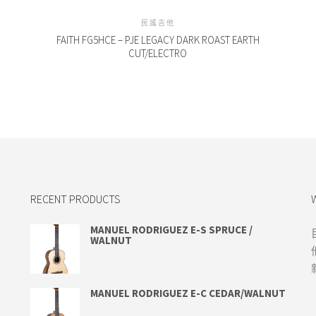
民謠吉他
FAITH FG5HCE – PJE LEGACY DARK ROAST EARTH
CUT/ELECTRO
RECENT PRODUCTS
MANUEL RODRIGUEZ E-S SPRUCE /
WALNUT
MANUEL RODRIGUEZ E-C CEDAR/WALNUT