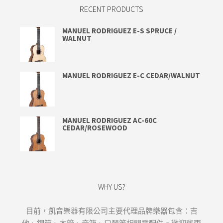
RECENT PRODUCTS
MANUEL RODRIGUEZ E-S SPRUCE /
WALNUT
MANUEL RODRIGUEZ E-C CEDAR/WALNUT
MANUEL RODRIGUEZ AC-60C
CEDAR/ROSEWOOD
WHY US?
目前，凱音樂器有限公司主要代理品牌樂器包含：吉