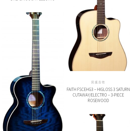
民謠吉他
FAITH FSCEHG3 – HIGLOSS 3 SATURN
CUTAWAY/ELECTRO – 3-PIECE
ROSEWOOD