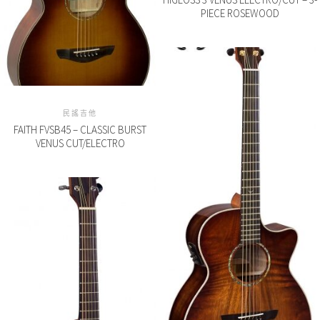
PIECE ROSEWOOD
民謠吉他
FAITH FVSB45 – CLASSIC BURST
VENUS CUT/ELECTRO