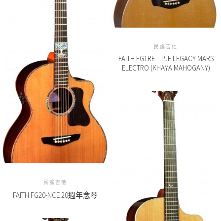
民謠吉他
FAITH FG1RE – PJE LEGACY MARS
ELECTRO (KHAYA MAHOGANY)
民謠吉他
FAITH FG20-NCE 20週年念琴