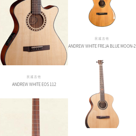
民謠吉他
ANDREW WHITE FREJA BLUE MOON-2
民謠吉他
ANDREW WHITE EOS 112