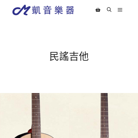
Main m
Search
Shop sidebar
民謠吉他