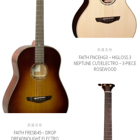
民謠吉他
FAITH FNCEHG3 – HIGLOSS 3
NEPTUNE CUT/ELECTRO – 3-PIECE
ROSEWOOD
民謠吉他
FAITH FRESB45 – DROP
DREADNOUGHT ELECTRO