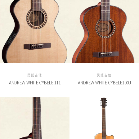
民謠吉他
民謠吉他
ANDREW WHITE CYBELE 111
ANDREW WHITE CYBELE100J