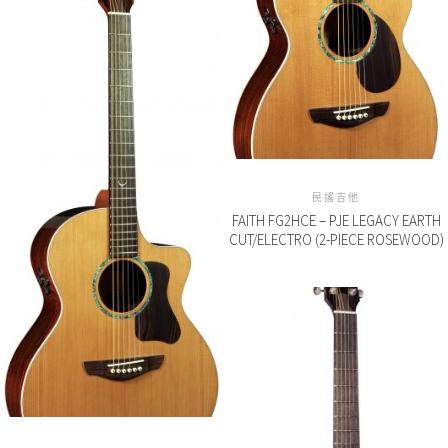
民謠吉他
FAITH FG2HCE – PJE LEGACY EARTH
CUT/ELECTRO (2-PIECE ROSEWOOD)