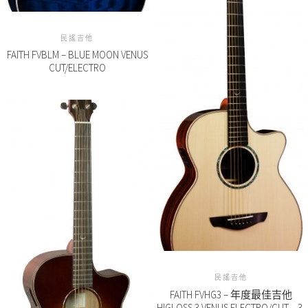
民謠吉他
FAITH FVBLM – BLUE MOON VENUS
CUT/ELECTRO
民謠吉他
FAITH FVHG3 – 年度最佳吉他
HIGLOSS 3 VENUS ELECTRO/CUT – 3-