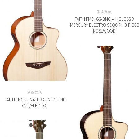
民謠吉他
FAITH FMEHG3-BNC – HIGLOSS 3
MERCURY ELECTRO SCOOP – 3-PIECE
ROSEWOOD
民謠吉他
FAITH FNCE – NATURAL NEPTUNE
CUT/ELECTRO