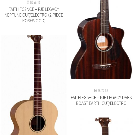
民謠吉他
FAITH FG2NCE – PJE LEGACY
NEPTUNE CUT/ELECTRO (2-PIECE
ROSEWOOD)
民謠吉他
FAITH FG5HCE – PJE LEGACY DARK
ROAST EARTH CUT/ELECTRO