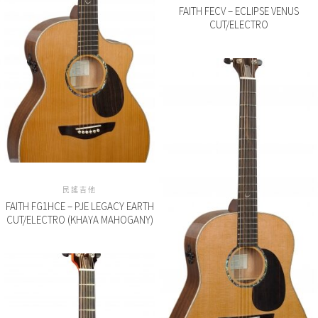
FAITH FECV – ECLIPSE VENUS
CUT/ELECTRO
民謠吉他
FAITH FG1HCE – PJE LEGACY EARTH
CUT/ELECTRO (KHAYA MAHOGANY)