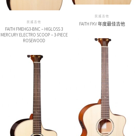
民謠吉他
民謠吉他
FAITH FKV 年度最佳吉他
FAITH FMEHG3-BNC – HIGLOSS 3
MERCURY ELECTRO SCOOP – 3-PIECE
ROSEWOOD