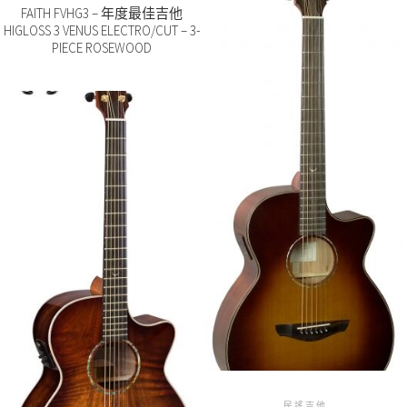
FAITH FVHG3 – 年度最佳吉他
HIGLOSS 3 VENUS ELECTRO/CUT – 3-
PIECE ROSEWOOD
民謠吉他