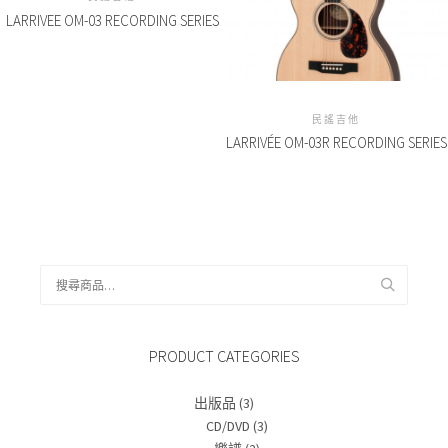
LARRIVEE OM-03 RECORDING SERIES
民謠吉他
LARRIVÉE OM-03R RECORDING SERIES
搜
尋
關
鍵
PRODUCT CATEGORIES
字:
出版品
(3)
CD/DVD
(3)