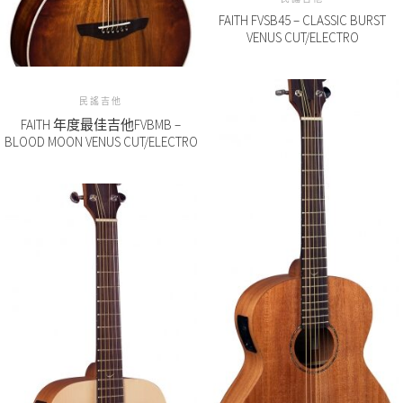
FAITH FVSB45 – CLASSIC BURST
VENUS CUT/ELECTRO
民謠吉他
FAITH 年度最佳吉他FVBMB –
BLOOD MOON VENUS CUT/ELECTRO