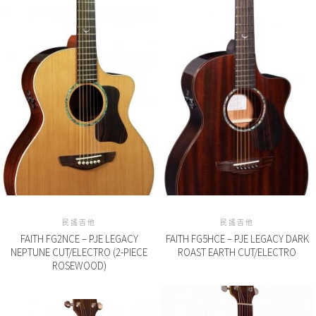
民謠吉他
民謠吉他
FAITH FG2NCE – PJE LEGACY
FAITH FG5HCE – PJE LEGACY DARK
NEPTUNE CUT/ELECTRO (2-PIECE
ROAST EARTH CUT/ELECTRO
ROSEWOOD)