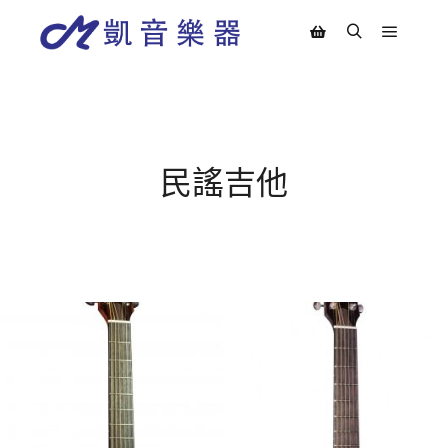
Main m
Search
Shop sidebar
民謠吉他