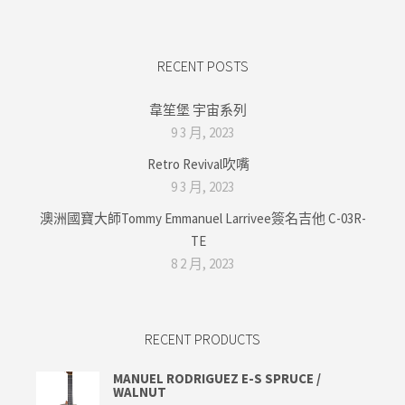
RECENT POSTS
韋笙堡 宇宙系列
9 3 月, 2023
Retro Revival吹嘴
9 3 月, 2023
澳洲國寶大師Tommy Emmanuel Larrivee簽名吉他 C-03R-
TE
8 2 月, 2023
RECENT PRODUCTS
MANUEL RODRIGUEZ E-S SPRUCE /
WALNUT