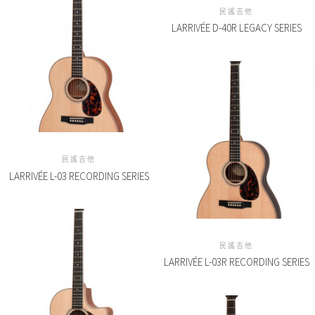
民謠吉他
LARRIVÉE D-40R LEGACY SERIES
民謠吉他
LARRIVÉE L-03 RECORDING SERIES
民謠吉他
LARRIVÉE L-03R RECORDING SERIES