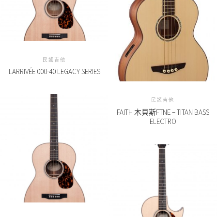
民謠吉他
LARRIVÉE 000-40 LEGACY SERIES
民謠吉他
FAITH 木貝斯FTNE – TITAN BASS
ELECTRO