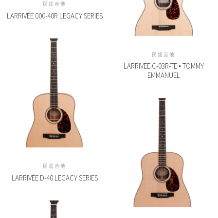
民謠吉他
LARRIVÉE 000-40R LEGACY SERIES
民謠吉他
LARRIVEE C-03R-TE • TOMMY
EMMANUEL
民謠吉他
LARRIVÉE D-40 LEGACY SERIES