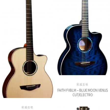
民謠吉他
FAITH FVBLM – BLUE MOON VENUS
CUT/ELECTRO
民謠吉他