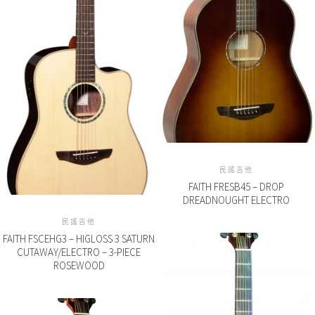
民謠吉他
FAITH FRESB45 – DROP
DREADNOUGHT ELECTRO
民謠吉他
FAITH FSCEHG3 – HIGLOSS 3 SATURN
CUTAWAY/ELECTRO – 3-PIECE
ROSEWOOD