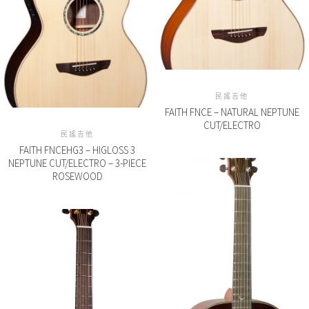
民謠吉他
FAITH FNCE – NATURAL NEPTUNE
CUT/ELECTRO
民謠吉他
FAITH FNCEHG3 – HIGLOSS 3
NEPTUNE CUT/ELECTRO – 3-PIECE
ROSEWOOD