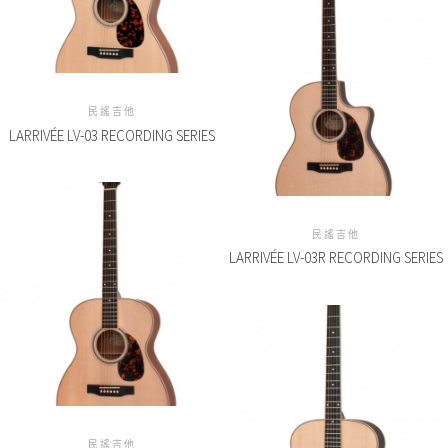
民謠吉他
LARRIVÉE LV-03 RECORDING SERIES
民謠吉他
LARRIVÉE LV-03R RECORDING SERIES
民謠吉他